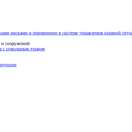
ыми рисками и применение в системе управления охраной труда
й и сооружений
ма с цокольным этажом
оррупции