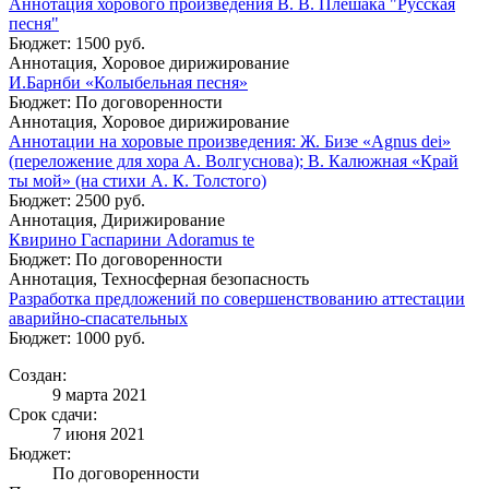
Аннотация хорового произведения В. В. Плешака "Русская
песня"
Бюджет: 1500 руб.
Аннотация, Хоровое дирижирование
И.Барнби «Колыбельная песня»
Бюджет: По договоренности
Аннотация, Хоровое дирижирование
Аннотации на хоровые произведения: Ж. Бизе «Agnus dei»
(переложение для хора А. Волгуснова); В. Калюжная «Край
ты мой» (на стихи А. К. Толстого)
Бюджет: 2500 руб.
Аннотация, Дирижирование
Квирино Гаспарини Adoramus te
Бюджет: По договоренности
Аннотация, Техносферная безопасность
Разработка предложений по совершенствованию аттестации
аварийно-спасательных
Бюджет: 1000 руб.
Создан:
9 марта 2021
Срок сдачи:
7 июня 2021
Бюджет:
По договоренности