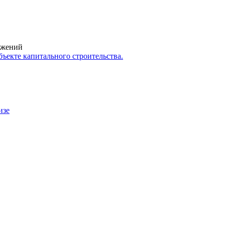
ружений
ъекте капитального строительства.
изе