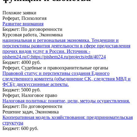
Похожие заявки
Реферат, Психология
Развитие внимания
Бюджет: По договоренности
Курсовая работа, Экономика
национальная и региональная экономика. Тенденции и
перспективы развития деятельности в сфере предоставления
прочих видов услуг в России. Источник -
pishem24.ru©:https://pishem24.ru/projects/edit/40724
Бюджет: 4000 руб.
Реферат, Судебные и правоохранительные органы
Правовой статус и перспективы создания Единого
следственного комитета (объединение СK, следствия МВД и
ФСБ): дискуссионные аспекты.
Бюджет: 5000 руб.
Реферат, Налоговое право
Налоговая политика: понятие, цели, методы осуществления.
Бюджет: По договоренности
Решение задач, Экономика
Кооперативная модель хозяйствования: предпринимательская
структура
Бюджет: 600 руб.