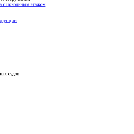
ма с цокольным этажом
оррупции
ных судов