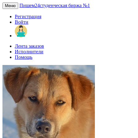
Пишем24
студенческая биржа №1
Меню
Регистрация
Войти
Лента заказов
Исполнители
Помощь