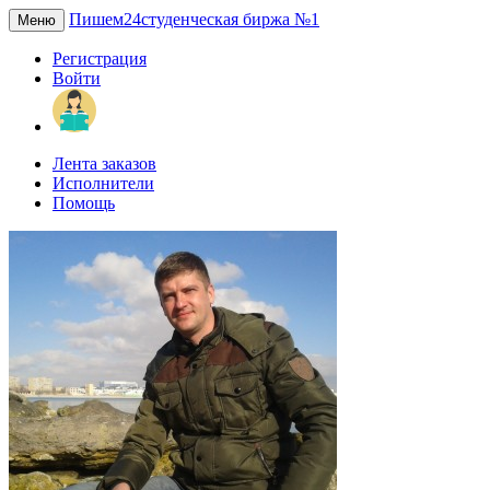
Пишем24
студенческая биржа №1
Меню
Регистрация
Войти
Лента заказов
Исполнители
Помощь