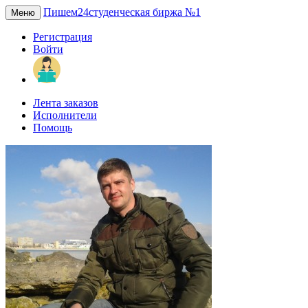
Пишем24
студенческая биржа №1
Меню
Регистрация
Войти
Лента заказов
Исполнители
Помощь