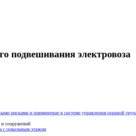
ого подвешивания электровоза
ыми рисками и применение в системе управления охраной труда
й и сооружений
ма с цокольным этажом