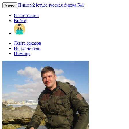
Пишем24
студенческая биржа №1
Меню
Регистрация
Войти
Лента заказов
Исполнители
Помощь