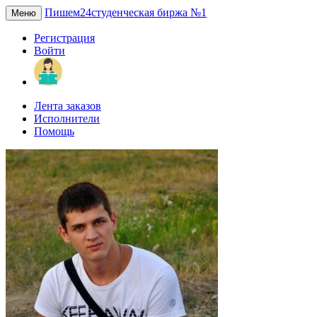
Пишем24
студенческая биржа №1
Меню
Регистрация
Войти
Лента заказов
Исполнители
Помощь