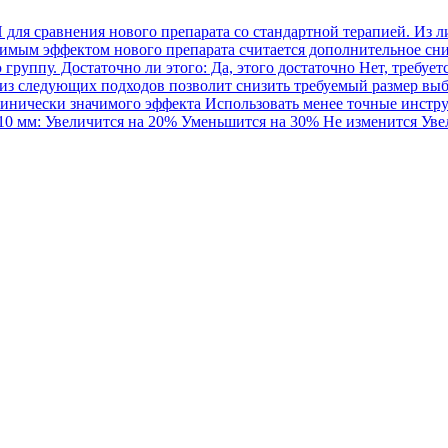
ля сравнения нового препарата со стандартной терапией. Из ли
ачимым эффектом нового препарата считается дополнительное сни
уппу. Достаточно ли этого: Да, этого достаточно Нет, требуется
из следующих подходов позволит снизить требуемый размер выб
линически значимого эффекта Использовать менее точные инстр
 10 мм: Увеличится на 20% Уменьшится на 30% Не изменится Уве