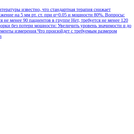
тературы известно, что стандартная терапия снижает
жение на 5 мм рт. ст. при α=0.05 и мощности 80%. Вопросы:
 не менее 90 пациентов в группе Нет, требуется не менее 120
орки без потери мощности: Увеличить уровень значимости α до
ументы измерения Что произойдет с требуемым размером
л