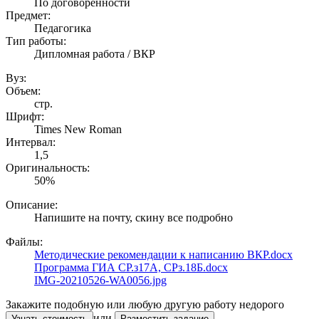
По договоренности
Предмет:
Педагогика
Тип работы:
Дипломная работа / ВКР
Вуз:
Объем:
стр.
Шрифт:
Times New Roman
Интервал:
1,5
Оригинальность:
50%
Описание:
Напишите на почту, скину все подробно
Файлы:
Методические рекомендации к написанию ВКР.docx
Программа ГИА СР.з17А, СРз.18Б.docx
IMG-20210526-WA0056.jpg
Закажите подобную или любую другую работу недорого
или
Узнать стоимость
Разместить задание