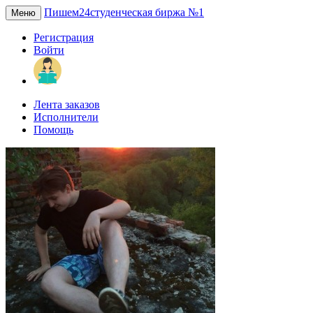
Пишем24
студенческая биржа №1
Меню
Регистрация
Войти
Лента заказов
Исполнители
Помощь