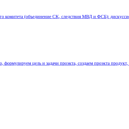
ого комитета (объединение СK, следствия МВД и ФСБ): дискусси
о, формулируем цель и задачи проэкта, создаем проэкта продукт,