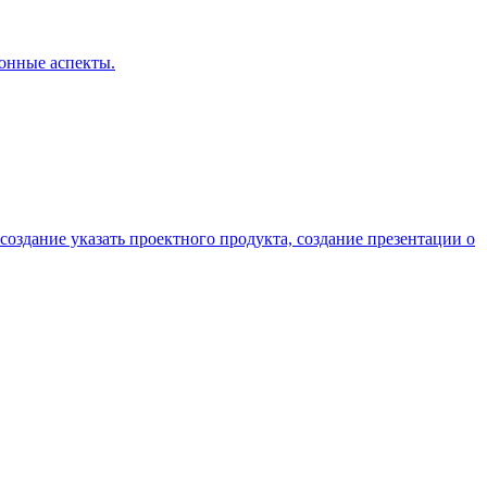
онные аспекты.
 создание указать проектного продукта, создание презентации о