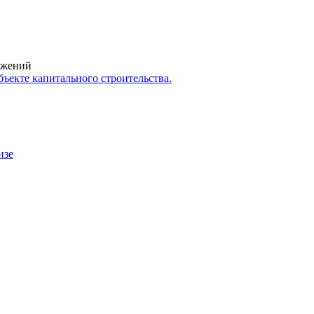
ружений
ъекте капитального строительства.
изе