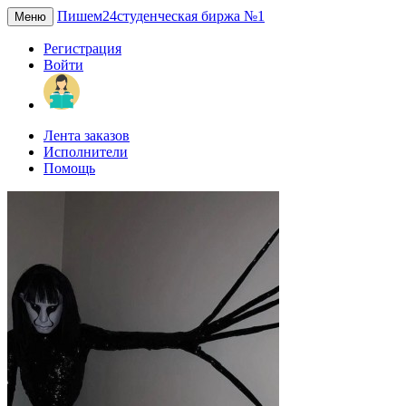
Пишем24
студенческая биржа №1
Меню
Регистрация
Войти
Лента заказов
Исполнители
Помощь