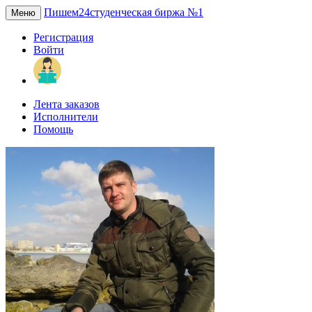
Пишем24
студенческая биржа №1
Меню
Регистрация
Войти
Лента заказов
Исполнители
Помощь