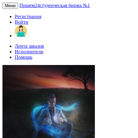
Пишем24
студенческая биржа №1
Меню
Регистрация
Войти
Лента заказов
Исполнители
Помощь