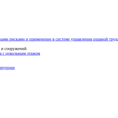
ыми рисками и применение в системе управления охраной труда
й и сооружений
ма с цокольным этажом
оррупции