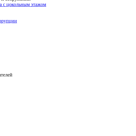
ма с цокольным этажом
оррупции
ателей