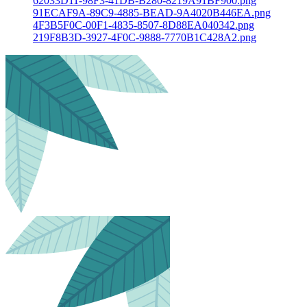
62033D11-98F3-41DB-B280-8219A91BF900.png
91ECAF9A-89C9-4885-BEAD-9A4020B446EA.png
4F3B5F0C-00F1-4835-8507-8D88EA040342.png
219F8B3D-3927-4F0C-9888-7770B1C428A2.png