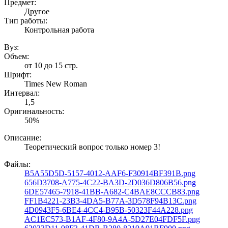
Предмет:
Другое
Тип работы:
Контрольная работа
Вуз:
Объем:
от 10 до 15 стр.
Шрифт:
Times New Roman
Интервал:
1,5
Оригинальность:
50%
Описание:
Теоретический вопрос только номер 3!
Файлы:
B5A55D5D-5157-4012-AAF6-F30914BF391B.png
656D3708-A775-4C22-BA3D-2D036D806B56.png
6DE57465-7918-41BB-A682-C4BAE8CCCB83.png
FF1B4221-23B3-4DA5-B77A-3D578F94B13C.png
4D0943F5-6BE4-4CC4-B95B-50323F44A228.png
AC1EC573-B1AF-4F80-9A4A-5D27E04FDF5F.png