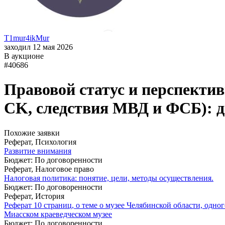
T1mur4ikMur
заходил 12 мая 2026
В аукционе
#40686
Правовой статус и перспектив
СK, следствия МВД и ФСБ): д
Похожие заявки
Реферат, Психология
Развитие внимания
Бюджет: По договоренности
Реферат, Налоговое право
Налоговая политика: понятие, цели, методы осуществления.
Бюджет: По договоренности
Реферат, История
Реферат 10 страниц, о теме о музее Челябинской области, одног
Миасском краеведческом музее
Бюджет: По договоренности