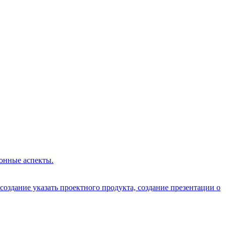
онные аспекты.
 создание указать проектного продукта, создание презентации о