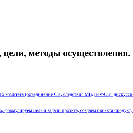
 цели, методы осуществления.
ого комитета (объединение СK, следствия МВД и ФСБ): дискусси
о, формулируем цель и задачи проэкта, создаем проэкта продукт,