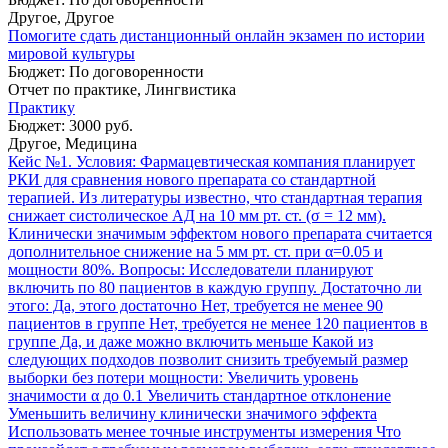
Другое, Другое
Помогите сдать дистанционный онлайн экзамен по истории
мировой культуры
Бюджет: По договоренности
Отчет по практике, Лингвистика
Практику
Бюджет: 3000 руб.
Другое, Медицина
Кейс №1. Условия: Фармацевтическая компания планирует
РКИ для сравнения нового препарата со стандартной
терапией. Из литературы известно, что стандартная терапия
снижает систолическое АД на 10 мм рт. ст. (σ = 12 мм).
Клинически значимым эффектом нового препарата считается
дополнительное снижение на 5 мм рт. ст. при α=0.05 и
мощности 80%. Вопросы: Исследователи планируют
включить по 80 пациентов в каждую группу. Достаточно ли
этого: Да, этого достаточно Нет, требуется не менее 90
пациентов в группе Нет, требуется не менее 120 пациентов в
группе Да, и даже можно включить меньше Какой из
следующих подходов позволит снизить требуемый размер
выборки без потери мощности: Увеличить уровень
значимости α до 0.1 Увеличить стандартное отклонение
Уменьшить величину клинически значимого эффекта
Использовать менее точные инструменты измерения Что